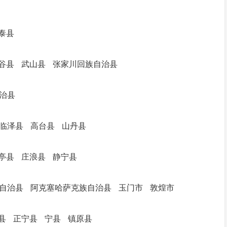
泰县
谷县
武山县
张家川回族自治县
治县
临泽县
高台县
山丹县
亭县
庄浪县
静宁县
自治县
阿克塞哈萨克族自治县
玉门市
敦煌市
县
正宁县
宁县
镇原县