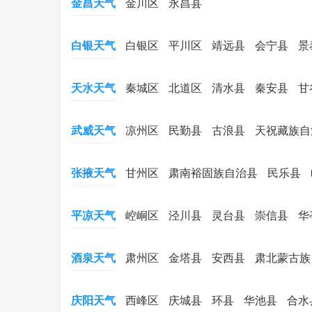
金昌天气
金川区
永昌县
白银天气
白银区
平川区
靖远县
会宁县
景
天水天气
秦城区
北道区
清水县
秦安县
甘
武威天气
凉州区
民勤县
古浪县
天祝藏族自
张掖天气
甘州区
肃南裕固族自治县
民乐县
平凉天气
崆峒区
泾川县
灵台县
崇信县
华
酒泉天气
肃州区
金塔县
安西县
肃北蒙古族
庆阳天气
西峰区
庆城县
环县
华池县
合水