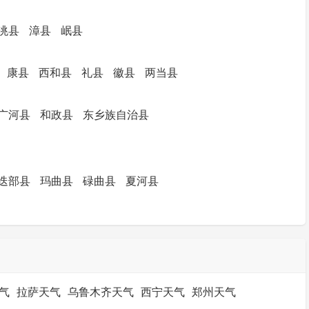
洮县
漳县
岷县
康县
西和县
礼县
徽县
两当县
广河县
和政县
东乡族自治县
迭部县
玛曲县
碌曲县
夏河县
气
拉萨天气
乌鲁木齐天气
西宁天气
郑州天气