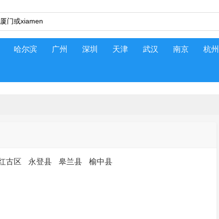
哈尔滨
广州
深圳
天津
武汉
南京
杭州
红古区
永登县
皋兰县
榆中县