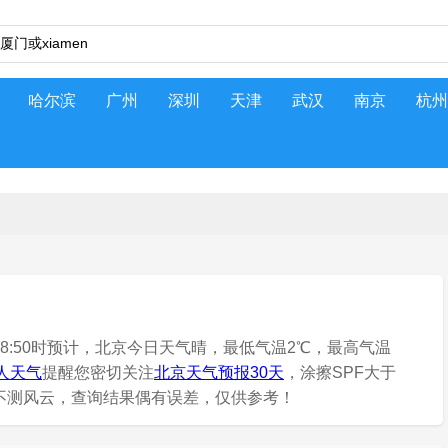
哈尔滨
广州
深圳
天津
武汉
南京
杭州
 08:50时预计，北京今日天气晴，最低气温2℃，最高气温
人天气
提醒您密切关注
北京天气预报30天
，涂擦SPF大于
有不测风云，查询结果偶有误差，仅供参考！