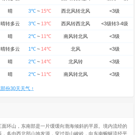
晴
3℃
~
15℃
西北风转北风
<3级
晴转多云
3℃
~
13℃
西风转西北风
<3级转3-4级
晴
2℃
~
11℃
南风转北风
<3级
晴转多云
1℃
~
14℃
北风
<3级
晴
2℃
~
14℃
北风转
<3级
晴
2℃
~
11℃
南风转北风
<3级
部份30天天气 ↑
三面环山，东南部是一片缓缓向渤海倾斜的平原。境内流经的
等，多由西北部山地发源，穿过崇山峻岭，向东南蜿蜒流经平