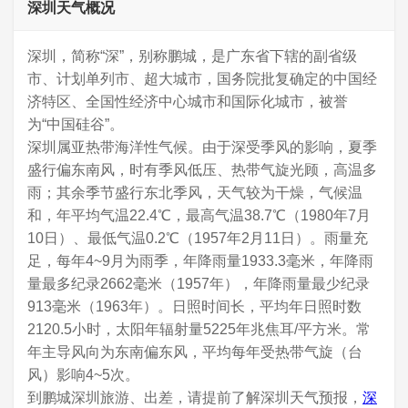
深圳天气概况
深圳，简称“深”，别称鹏城，是广东省下辖的副省级
市、计划单列市、超大城市，国务院批复确定的中国经
济特区、全国性经济中心城市和国际化城市，被誉
为“中国硅谷”。
深圳属亚热带海洋性气候。由于深受季风的影响，夏季
盛行偏东南风，时有季风低压、热带气旋光顾，高温多
雨；其余季节盛行东北季风，天气较为干燥，气候温
和，年平均气温22.4℃，最高气温38.7℃（1980年7月
10日）、最低气温0.2℃（1957年2月11日）。雨量充
足，每年4~9月为雨季，年降雨量1933.3毫米，年降雨
量最多纪录2662毫米（1957年），年降雨量最少纪录
913毫米（1963年）。日照时间长，平均年日照时数
2120.5小时，太阳年辐射量5225年兆焦耳/平方米。常
年主导风向为东南偏东风，平均每年受热带气旋（台
风）影响4~5次。
到鹏城深圳旅游、出差，请提前了解深圳天气预报，
深