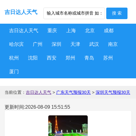
吉日达人天气
吉日达人天气
重庆
上海
北京
成都
哈尔滨
广州
深圳
天津
武汉
南京
杭州
沈阳
西安
郑州
青岛
苏州
厦门
当前位置：
吉日达人天气
>
广东天气预报30天
>
深圳天气预报30天
更新时间:2026-08-09 15:51:55