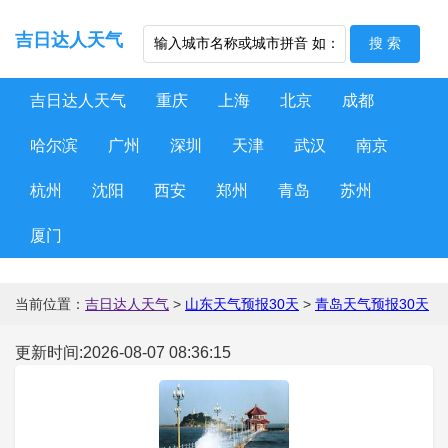
吉日达人天气
吉日达人天气
重庆
上海
北京
成都
哈尔滨
广州
深圳
天津
武汉
南京
杭州
沈阳
西安
郑州
青岛
苏州
厦门
当前位置：
吉日达人天气
>
山东天气预报30天
>
青岛天气预报30天
更新时间:2026-08-07 08:36:15