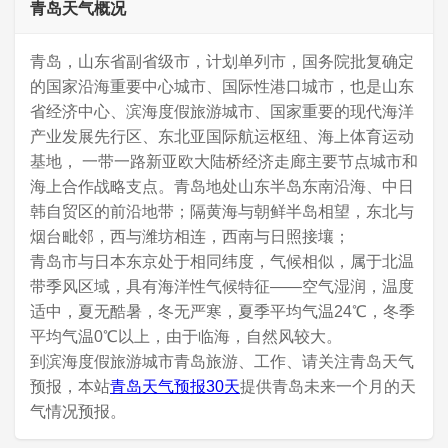
青岛天气概况
青岛，山东省副省级市，计划单列市，国务院批复确定
的国家沿海重要中心城市、国际性港口城市，也是山东
省经济中心、滨海度假旅游城市、国家重要的现代海洋
产业发展先行区、东北亚国际航运枢纽、海上体育运动
基地， 一带一路新亚欧大陆桥经济走廊主要节点城市和
海上合作战略支点。青岛地处山东半岛东南沿海、中日
韩自贸区的前沿地带；隔黄海与朝鲜半岛相望，东北与
烟台毗邻，西与潍坊相连，西南与日照接壤；
青岛市与日本东京处于相同纬度，气候相似，属于北温
带季风区域，具有海洋性气候特征——空气湿润，温度
适中，夏无酷暑，冬无严寒，夏季平均气温24℃，冬季
平均气温0℃以上，由于临海，自然风较大。
到滨海度假旅游城市青岛旅游、工作、请关注青岛天气
预报，本站
青岛天气预报30天
提供青岛未来一个月的天
气情况预报。