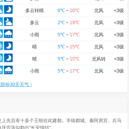
多云转晴
6℃
~
16℃
北风
<3级
多云
2℃
~
19℃
北风
<3级
小雨
5℃
~
17℃
北风
<3级
晴
5℃
~
15℃
北风
<3级
晴
5℃
~
15℃
北风转
<3级
小雨
5℃
~
17℃
北风
<3级
部份30天天气 ↑
史上先后有十多个王朝在此建都。丰镐都城、秦阿房宫、兵马
庆宫等勾勒出“长安情结”。