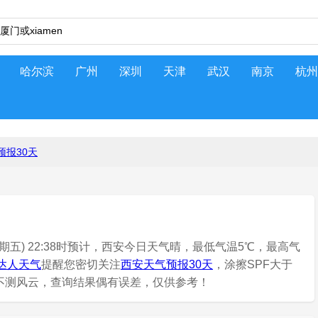
哈尔滨
广州
深圳
天津
武汉
南京
杭州
预报30天
期五) 22:38时预计，西安今日天气晴，最低气温5℃，最高气
达人天气
提醒您密切关注
西安天气预报30天
，涂擦SPF大于
有不测风云，查询结果偶有误差，仅供参考！