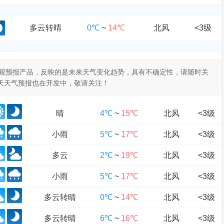
多云转晴
0℃
~
14℃
北风
<3级
于客观预报产品，反映的是未来天气变化趋势，具有不确定性，请随时关
0天天气预报也在开发中，敬请关注！
晴
4℃
~
15℃
北风
<3级
小雨
5℃
~
17℃
北风
<3级
多云
2℃
~
19℃
北风
<3级
小雨
5℃
~
17℃
北风
<3级
多云转晴
0℃
~
14℃
北风
<3级
多云转晴
6℃
~
16℃
北风
<3级