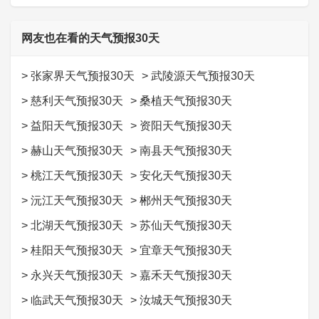
网友也在看的天气预报30天
>
张家界天气预报30天
>
武陵源天气预报30天
>
慈利天气预报30天
>
桑植天气预报30天
>
益阳天气预报30天
>
资阳天气预报30天
>
赫山天气预报30天
>
南县天气预报30天
>
桃江天气预报30天
>
安化天气预报30天
>
沅江天气预报30天
>
郴州天气预报30天
>
北湖天气预报30天
>
苏仙天气预报30天
>
桂阳天气预报30天
>
宜章天气预报30天
>
永兴天气预报30天
>
嘉禾天气预报30天
>
临武天气预报30天
>
汝城天气预报30天