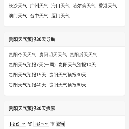
长沙天气
广州天气
海口天气
哈尔滨天气
香港天气
澳门天气
台中天气
厦门天气
贵阳天气预报30天导航
贵阳今天天气
贵阳明天天气
贵阳后天天气
贵阳天气预报7天(一周)
贵阳天气预报10天
贵阳天气预报15天
贵阳天气预报30天
贵阳天气预报40天
贵阳天气预报60天
贵阳天气预报30天搜索
省
市