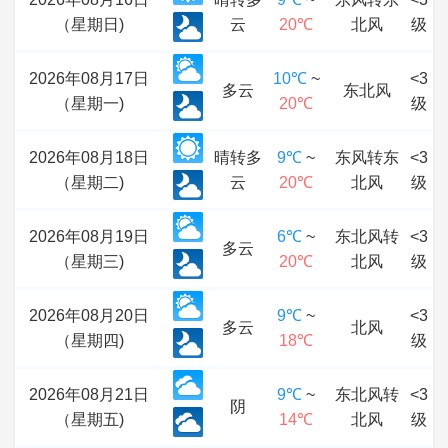
（星期日)
云
20℃
北风
级
2026年08月17日
10℃
~
<3
多云
东北风
（星期一)
20℃
级
2026年08月18日
晴转多
9℃
~
东风转东
<3
（星期二)
云
20℃
北风
级
2026年08月19日
6℃
~
东北风转
<3
多云
（星期三)
20℃
北风
级
2026年08月20日
9℃
~
<3
多云
北风
（星期四)
18℃
级
2026年08月21日
9℃
~
东北风转
<3
阴
（星期五)
14℃
北风
级