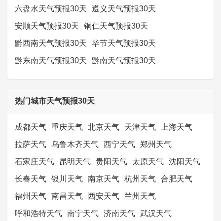
六盘水天气预报30天
遵义天气预报30天
安顺天气预报30天
铜仁天气预报30天
黔西南天气预报30天
毕节天气预报30天
黔东南天气预报30天
黔南天气预报30天
热门城市天气预报30天
成都天气
重庆天气
北京天气
天津天气
上海天气
拉萨天气
乌鲁木齐天气
西宁天气
郑州天气
石家庄天气
昆明天气
贵阳天气
太原天气
沈阳天气
长春天气
银川天气
南京天气
杭州天气
合肥天气
福州天气
南昌天气
西安天气
兰州天气
呼和浩特天气
南宁天气
济南天气
武汉天气