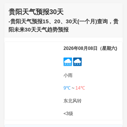
贵阳天气预报30天
-贵阳天气预报15、20、30天(一个月)查询，贵
阳未来30天天气趋势预报
2026年08月08日（星期六)
小雨
9℃
~
14℃
东北风转
<3级