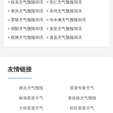
>
桂东天气预报30天
>
安仁天气预报30天
>
资兴天气预报30天
>
永州天气预报30天
>
零陵天气预报30天
>
冷水滩天气预报30天
>
祁阳天气预报30天
>
东安天气预报30天
>
双牌天气预报30天
>
道县天气预报30天
友情链接
择吉天气预报
星座专家天气
标准星座天气
来收路天气预报
大班星座天气
旺旺星座天气