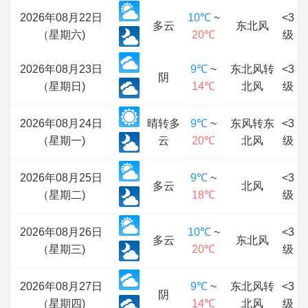
2026年08月22日
10℃
~
<3
多云
东北风
（星期六)
20℃
级
2026年08月23日
9℃
~
东北风转
<3
阴
（星期日)
14℃
北风
级
2026年08月24日
晴转多
9℃
~
东风转东
<3
（星期一)
云
20℃
北风
级
2026年08月25日
9℃
~
<3
多云
北风
（星期二)
18℃
级
2026年08月26日
10℃
~
<3
多云
东北风
（星期三)
20℃
级
2026年08月27日
9℃
~
东北风转
<3
阴
（星期四)
14℃
北风
级