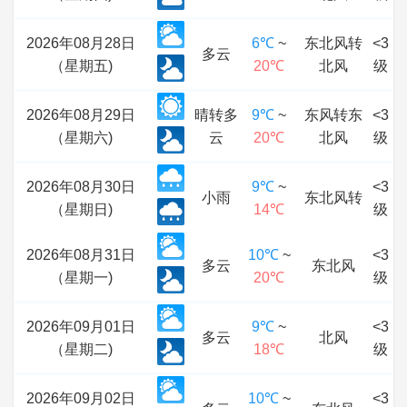
2026年08月28日
6℃
~
东北风转
<3
多云
（星期五)
20℃
北风
级
2026年08月29日
晴转多
9℃
~
东风转东
<3
（星期六)
云
20℃
北风
级
2026年08月30日
9℃
~
<3
小雨
东北风转
（星期日)
14℃
级
2026年08月31日
10℃
~
<3
多云
东北风
（星期一)
20℃
级
2026年09月01日
9℃
~
<3
多云
北风
（星期二)
18℃
级
2026年09月02日
10℃
~
<3