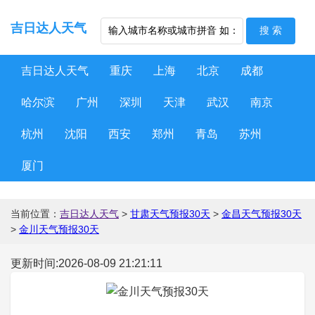
吉日达人天气
吉日达人天气
重庆
上海
北京
成都
哈尔滨
广州
深圳
天津
武汉
南京
杭州
沈阳
西安
郑州
青岛
苏州
厦门
当前位置：
吉日达人天气
>
甘肃天气预报30天
>
金昌天气预报30天
>
金川天气预报30天
更新时间:2026-08-09 21:21:11