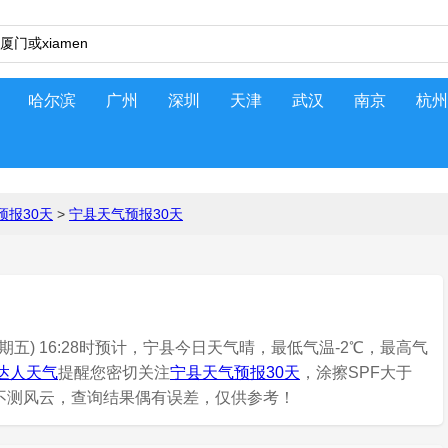
哈尔滨
广州
深圳
天津
武汉
南京
杭州
预报30天
>
宁县天气预报30天
期五) 16:28时预计，宁县今日天气晴，最低气温-2℃，最高气
达人天气
提醒您密切关注
宁县天气预报30天
，涂擦SPF大于
有不测风云，查询结果偶有误差，仅供参考！