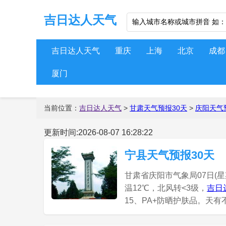
吉日达人天气
吉日达人天气
重庆
上海
北京
成都
厦门
当前位置：
吉日达人天气
>
甘肃天气预报30天
>
庆阳天气
更新时间:2026-08-07 16:28:22
宁县天气预报30天
甘肃省庆阳市气象局07日(星
温12℃，北风转<3级，
吉日
15、PA+防晒护肤品。天