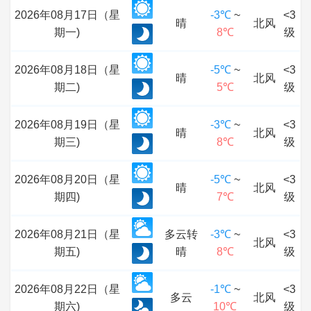
2026年08月17日（星
-3℃
~
<3
晴
北风
期一)
8℃
级
2026年08月18日（星
-5℃
~
<3
晴
北风
期二)
5℃
级
2026年08月19日（星
-3℃
~
<3
晴
北风
期三)
8℃
级
2026年08月20日（星
-5℃
~
<3
晴
北风
期四)
7℃
级
2026年08月21日（星
多云转
-3℃
~
<3
北风
期五)
晴
8℃
级
2026年08月22日（星
-1℃
~
<3
多云
北风
期六)
10℃
级