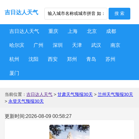
吉日达人天气
吉日达人天气
重庆
上海
北京
成都
哈尔滨
广州
深圳
天津
武汉
南京
杭州
沈阳
西安
郑州
青岛
苏州
厦门
当前位置：
吉日达人天气
>
甘肃天气预报30天
>
兰州天气预报30天
>
永登天气预报30天
更新时间:2026-08-09 00:58:27