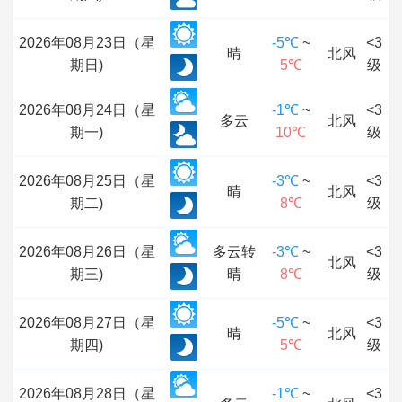
2026年08月23日（星
-5℃
~
<3
晴
北风
期日)
5℃
级
2026年08月24日（星
-1℃
~
<3
多云
北风
期一)
10℃
级
2026年08月25日（星
-3℃
~
<3
晴
北风
期二)
8℃
级
2026年08月26日（星
多云转
-3℃
~
<3
北风
期三)
晴
8℃
级
2026年08月27日（星
-5℃
~
<3
晴
北风
期四)
5℃
级
2026年08月28日（星
-1℃
~
<3