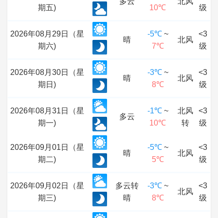
多云
北风
期五)
10℃
级
2026年08月29日（星
-5℃
~
<3
晴
北风
期六)
7℃
级
2026年08月30日（星
-3℃
~
<3
晴
北风
期日)
8℃
级
2026年08月31日（星
-1℃
~
北风
<3
多云
期一)
10℃
转
级
2026年09月01日（星
-5℃
~
<3
晴
北风
期二)
5℃
级
2026年09月02日（星
多云转
-3℃
~
<3
北风
期三)
晴
8℃
级