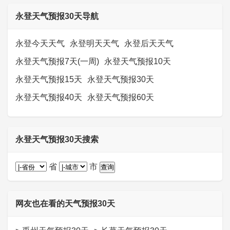
永登天气预报30天导航
永登今天天气
永登明天天气
永登后天天气
永登天气预报7天(一周)
永登天气预报10天
永登天气预报15天
永登天气预报30天
永登天气预报40天
永登天气预报60天
永登天气预报30天搜索
省
市
网友也在看的天气预报30天