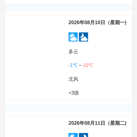
2026年08月10日（星期一)
多云
-1℃
~
10℃
北风
<3级
2026年08月11日（星期二)