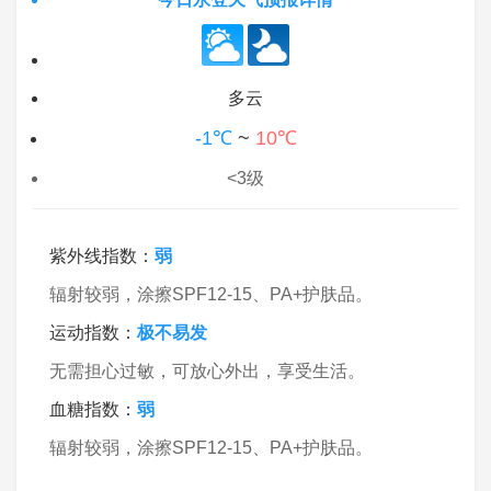
多云
-1℃
~
10℃
<3级
紫外线指数：
弱
辐射较弱，涂擦SPF12-15、PA+护肤品。
运动指数：
极不易发
无需担心过敏，可放心外出，享受生活。
血糖指数：
弱
辐射较弱，涂擦SPF12-15、PA+护肤品。