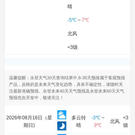
晴
-5℃
~
7℃
北风
<3级
温馨提醒：永登天气30天查询结果中,8-30天预报属于客观预报
产品，反映的是未来天气变化趋势，具有不确定性，请随时关
注最新准确预报。永登未来40天天气预报及永登未来60天天气
预报也在开发中，敬请关注！
2026年08月16日（星
多云转
-3℃
~
<3
北风
期日)
晴
9℃
级