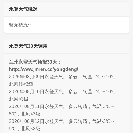
永登天气概况
暂无概况~
永登天气30天调用
兰州永登天气预报30天：
http://www.jmren.cc/yongdeng/
2026年08月09日永登天气：多云，气温-1℃ ~ 10℃，
北风转<3级
2026年08月10日永登天气：多云，气温-1℃ ~ 10℃，
北风<3级
2026年08月11日永登天气：多云转晴，气温-3℃ ~
8℃，北风<3级
2026年08月12日永登天气：多云转晴，气温-3℃ ~
9℃，北风<3级