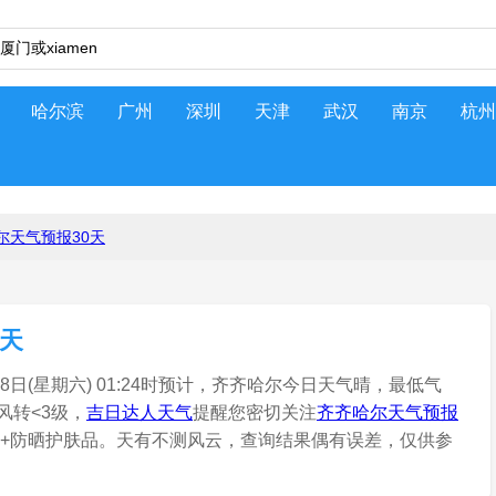
哈尔滨
广州
深圳
天津
武汉
南京
杭州
尔天气预报30天
0天
日(星期六) 01:24时预计，齐齐哈尔今日天气晴，最低气
风转<3级，
吉日达人天气
提醒您密切关注
齐齐哈尔天气预报
PA+防晒护肤品。天有不测风云，查询结果偶有误差，仅供参