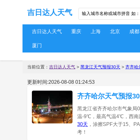
吉日达人天气
吉日达人天气
重庆
上海
北京
成都
厦门
当前位置：
吉日达人天气
>
黑龙江天气预报30天
>
齐齐哈
更新时间:2026-08-08 01:24:53
齐齐哈尔天气预报3
黑龙江省齐齐哈尔市气象局08
温-9℃，最高气温4℃，西南
30天
，涂擦SPF大于15、
考！