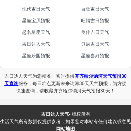
现代吉日天气
百旺吉日天气
星座宝贝预报
旺铺吉日预报
起名星座天气
良伴吉日天气
吉日达人天气
良辰吉日天气
星座乐园预报
星座喜好预报
吉日达人天气为您精准、实时提供
齐齐哈尔讷河天气预报30
天查询
服务，每日准点更新未来讷河30天天气预报，为方便
快速查询，请收藏齐齐哈尔讷河天气预报30天！
吉日达人天气
-
版权所有
生活天气所有数据仅提供参考，如果您对本站有任何建议或意见
网站地图