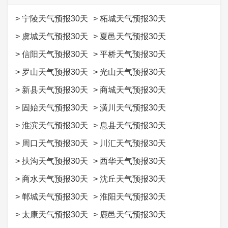
>
宁陵天气预报30天
>
柘城天气预报30天
>
虞城天气预报30天
>
夏邑天气预报30天
>
信阳天气预报30天
>
平桥天气预报30天
>
罗山天气预报30天
>
光山天气预报30天
>
新县天气预报30天
>
商城天气预报30天
>
固始天气预报30天
>
潢川天气预报30天
>
淮滨天气预报30天
>
息县天气预报30天
>
周口天气预报30天
>
川汇天气预报30天
>
扶沟天气预报30天
>
西华天气预报30天
>
商水天气预报30天
>
沈丘天气预报30天
>
郸城天气预报30天
>
淮阳天气预报30天
>
太康天气预报30天
>
鹿邑天气预报30天