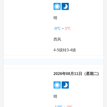
晴
-9℃
~
3℃
西风
4-5级转3-4级
2026年08月11日（星期二)
晴