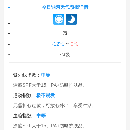
今日讷河天气预报详情
晴
-12℃
~
0℃
<3级
紫外线指数：
中等
涂擦SPF大于15、PA+防晒护肤品。
运动指数：
极不易发
无需担心过敏，可放心外出，享受生活。
血糖指数：
中等
涂擦SPF大于15、PA+防晒护肤品。