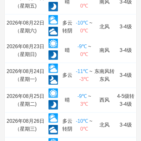
晴
南风
3-4级
（星期五)
0℃
2026年08月22日
多云
-10℃
~
北风
3-4级
（星期六)
转阴
0℃
2026年08月23日
-9℃
~
晴
南风
3-4级
（星期日)
0℃
2026年08月24日
-11℃
~
东南风转
多云
3-4级
（星期一)
-3℃
东风
2026年08月25日
-9℃
~
4-5级转
晴
西风
（星期二)
3℃
3-4级
2026年08月26日
多云
-10℃
~
北风
3-4级
（星期三)
转阴
0℃