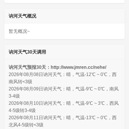
讷河天气概况
暂无概况~
讷河天气30天调用
讷河天气预报30天：http://www.jmren.cc/nehe/
2026年08月08日讷河天气：晴，气温-12℃ ~ 0℃，西
南风转<3级
2026年08月09日讷河天气：晴，气温-9℃ ~ 0℃，南风
3-4级
2026年08月10日讷河天气：晴，气温-9℃ ~ 3℃，西风
4-5级转3-4级
2026年08月11日讷河天气：晴，气温-13℃ ~ 0℃，西
北风4-5级转<3级