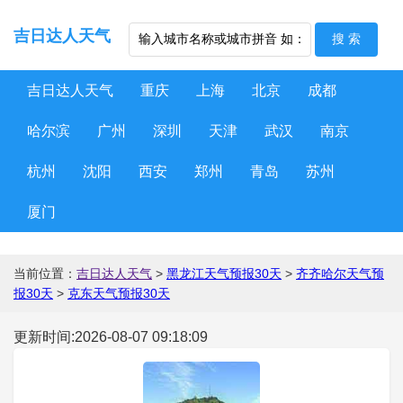
吉日达人天气
吉日达人天气
重庆
上海
北京
成都
哈尔滨
广州
深圳
天津
武汉
南京
杭州
沈阳
西安
郑州
青岛
苏州
厦门
当前位置：
吉日达人天气
>
黑龙江天气预报30天
>
齐齐哈尔天气预
报30天
>
克东天气预报30天
更新时间:2026-08-07 09:18:09