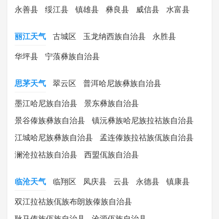
永善县
绥江县
镇雄县
彝良县
威信县
水富县
丽江天气
古城区
玉龙纳西族自治县
永胜县
华坪县
宁蒗彝族自治县
思茅天气
翠云区
普洱哈尼族彝族自治县
墨江哈尼族自治县
景东彝族自治县
景谷傣族彝族自治县
镇沅彝族哈尼族拉祜族自治县
江城哈尼族彝族自治县
孟连傣族拉祜族佤族自治县
澜沧拉祜族自治县
西盟佤族自治县
临沧天气
临翔区
凤庆县
云县
永德县
镇康县
双江拉祜族佤族布朗族傣族自治县
耿马傣族佤族自治县
沧源佤族自治县