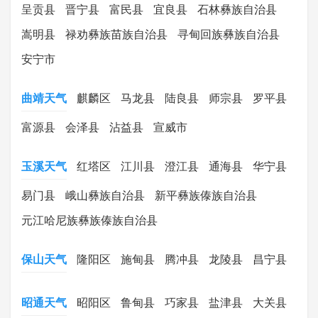
呈贡县
晋宁县
富民县
宜良县
石林彝族自治县
嵩明县
禄劝彝族苗族自治县
寻甸回族彝族自治县
安宁市
曲靖天气
麒麟区
马龙县
陆良县
师宗县
罗平县
富源县
会泽县
沾益县
宣威市
玉溪天气
红塔区
江川县
澄江县
通海县
华宁县
易门县
峨山彝族自治县
新平彝族傣族自治县
元江哈尼族彝族傣族自治县
保山天气
隆阳区
施甸县
腾冲县
龙陵县
昌宁县
昭通天气
昭阳区
鲁甸县
巧家县
盐津县
大关县