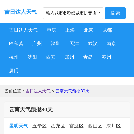
吉日达人天气
吉日达人天气
重庆
上海
北京
成都
哈尔滨
广州
深圳
天津
武汉
南京
杭州
沈阳
西安
郑州
青岛
苏州
厦门
当前位置：
吉日达人天气
>
云南天气预报30天
云南天气预报30天
昆明天气
五华区
盘龙区
官渡区
西山区
东川区