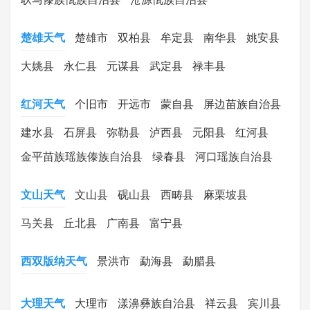
楚雄天气
楚雄市
双柏县
牟定县
南华县
姚安县
大姚县
永仁县
元谋县
武定县
禄丰县
红河天气
个旧市
开远市
蒙自县
屏边苗族自治县
建水县
石屏县
弥勒县
泸西县
元阳县
红河县
金平苗族瑶族傣族自治县
绿春县
河口瑶族自治县
文山天气
文山县
砚山县
西畴县
麻栗坡县
马关县
丘北县
广南县
富宁县
西双版纳天气
景洪市
勐海县
勐腊县
大理天气
大理市
漾濞彝族自治县
祥云县
宾川县