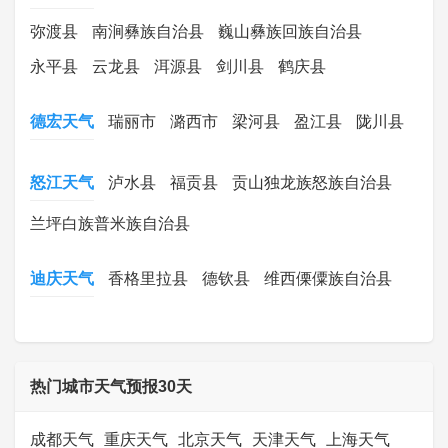
弥渡县
南涧彝族自治县
巍山彝族回族自治县
永平县
云龙县
洱源县
剑川县
鹤庆县
德宏天气
瑞丽市
潞西市
梁河县
盈江县
陇川县
怒江天气
泸水县
福贡县
贡山独龙族怒族自治县
兰坪白族普米族自治县
迪庆天气
香格里拉县
德钦县
维西傈僳族自治县
热门城市天气预报30天
成都天气
重庆天气
北京天气
天津天气
上海天气