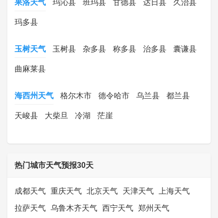
果洛天气
玛沁县
班玛县
甘德县
达日县
久治县
玛多县
玉树天气
玉树县
杂多县
称多县
治多县
囊谦县
曲麻莱县
海西州天气
格尔木市
德令哈市
乌兰县
都兰县
天峻县
大柴旦
冷湖
茫崖
热门城市天气预报30天
成都天气
重庆天气
北京天气
天津天气
上海天气
拉萨天气
乌鲁木齐天气
西宁天气
郑州天气