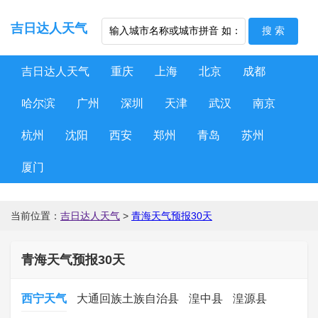
吉日达人天气
吉日达人天气
重庆
上海
北京
成都
哈尔滨
广州
深圳
天津
武汉
南京
杭州
沈阳
西安
郑州
青岛
苏州
厦门
当前位置：
吉日达人天气
>
青海天气预报30天
青海天气预报30天
西宁天气
大通回族土族自治县
湟中县
湟源县