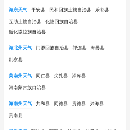
海东天气
平安县
民和回族土族自治县
乐都县
互助土族自治县
化隆回族自治县
循化撒拉族自治县
海北州天气
门源回族自治县
祁连县
海晏县
刚察县
黄南州天气
同仁县
尖扎县
泽库县
河南蒙古族自治县
海南州天气
共和县
同德县
贵德县
兴海县
贵南县