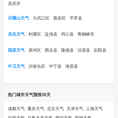
灵武市
石嘴山天气
大武口区
惠农区
平罗县
吴忠天气
利通区
盐池县
同心县
青铜峡市
固原天气
原州区
西吉县
隆德县
泾源县
彭阳县
中卫天气
沙坡头区
中宁县
海原县
热门城市天气预报30天
成都天气
重庆天气
北京天气
天津天气
上海天气
拉萨天气
乌鲁木齐天气
西宁天气
郑州天气