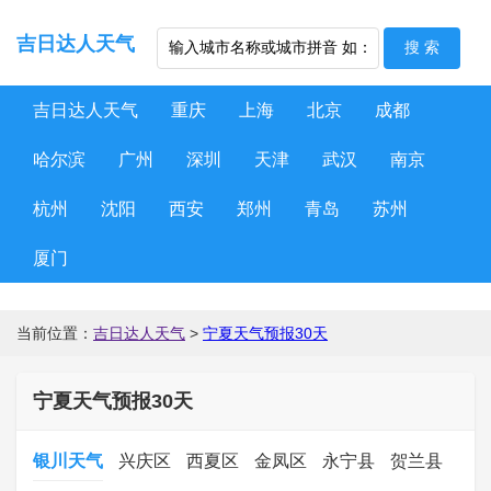
吉日达人天气
吉日达人天气
重庆
上海
北京
成都
哈尔滨
广州
深圳
天津
武汉
南京
杭州
沈阳
西安
郑州
青岛
苏州
厦门
当前位置：
吉日达人天气
>
宁夏天气预报30天
宁夏天气预报30天
银川天气
兴庆区
西夏区
金凤区
永宁县
贺兰县