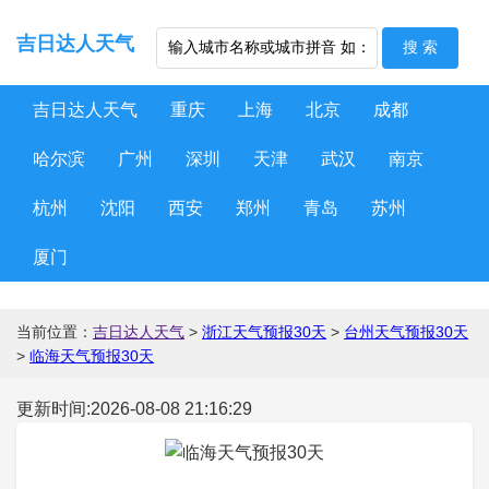
吉日达人天气
吉日达人天气
重庆
上海
北京
成都
哈尔滨
广州
深圳
天津
武汉
南京
杭州
沈阳
西安
郑州
青岛
苏州
厦门
当前位置：
吉日达人天气
>
浙江天气预报30天
>
台州天气预报30天
>
临海天气预报30天
更新时间:2026-08-08 21:16:29