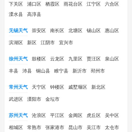
下关区
浦口区
栖霞区
雨花台区
江宁区
六合区
溧水县
高淳县
无锡天气
崇安区
南长区
北塘区
锡山区
惠山区
滨湖区
新区
江阴市
宜兴市
徐州天气
鼓楼区
云龙区
九里区
贾汪区
泉山区
丰县
沛县
铜山县
睢宁县
新沂市
邳州市
常州天气
天宁区
钟楼区
戚墅堰区
新北区
武进区
溧阳市
金坛市
苏州天气
沧浪区
平江区
金阊区
虎丘区
吴中区
相城区
常熟市
张家港市
昆山市
吴江市
太仓市