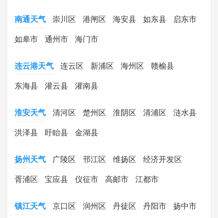
南通天气
崇川区
港闸区
海安县
如东县
启东市
如皋市
通州市
海门市
连云港天气
连云区
新浦区
海州区
赣榆县
东海县
灌云县
灌南县
淮安天气
清河区
楚州区
淮阴区
清浦区
涟水县
洪泽县
盱眙县
金湖县
扬州天气
广陵区
邗江区
维扬区
经济开发区
胥浦区
宝应县
仪征市
高邮市
江都市
镇江天气
京口区
润州区
丹徒区
丹阳市
扬中市