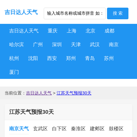
吉日达人天气
吉日达人天气
重庆
上海
北京
成都
哈尔滨
广州
深圳
天津
武汉
南京
杭州
沈阳
西安
郑州
青岛
苏州
厦门
当前位置：
吉日达人天气
>
江苏天气预报30天
江苏天气预报30天
南京天气
玄武区
白下区
秦淮区
建邺区
鼓楼区